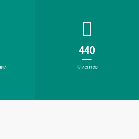
619
нии
Клиентов